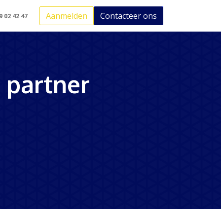
Aanmelden
Contacteer ons
st Odoo binnen mijn bedrijf?
Odoo voor Keuringsbedrijv
9 02 42 47
 partner