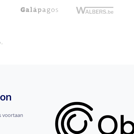
ron
s voortaan