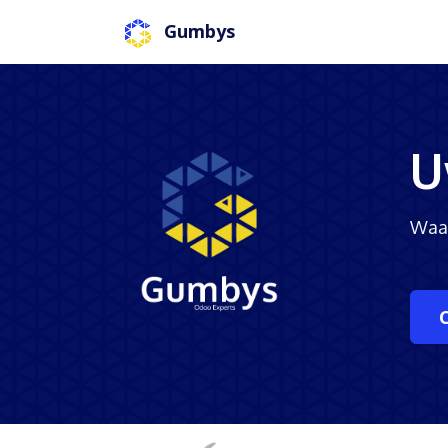
Gumbys
Wat we doen
U
Waag