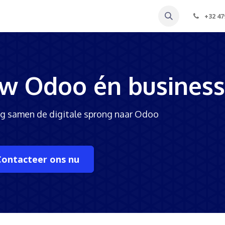
Peppol
Onze cases
Wie zijn we
Jobs
Pa
+32 47
w Odoo én business
 samen de digitale sprong naar Odoo
Contacteer ons nu