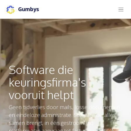
Gumbys
Software die
keuringsfirma's
vooruit helpt
Geen tijdverlies door mails, losse documenten
en eindeloze administratie. Software die alles
samen brengt, in één gestroomlijnd
platform. Van aanvraag tot facturatie. Ontdek